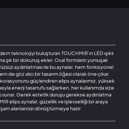
dern teknolojiyi buluşturan TOUCHMIR’ın LED ışıklı
na şık bir dokunuş ekler. Oval formların yumuşak
pürüzsüz aydınlatması ile bu aynalar, hem fonksiyonel
m de göz alıcı bir tasarım öğesi olarak öne çıkar.
dekorasyonunu güçlendiren elips aynalarımız, yüksek
sıyla enerji tasarrufu sağlarken, her kullanımda size
tü sunar. Gerek estetik duruşu gerekse aydınlatma
 elips aynalar, güzellik ve işlevselliği bir araya
şam alanlarınızı dönüştürmeye hazır.