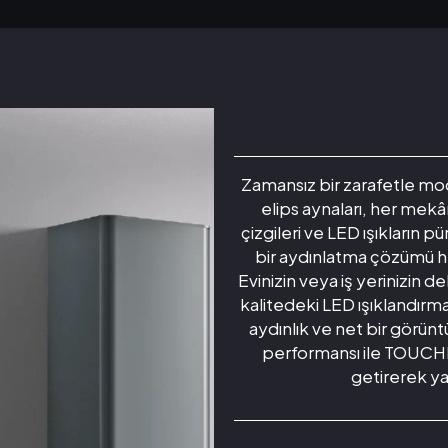
Zamansız bir zarafetle mo
elips aynaları, her mekâ
çizgileri ve LED ışıkların 
bir aydınlatma çözümü he
Evinizin veya iş yerinizin 
kalitedeki LED ışıklandırma
aydınlık ve net bir görün
performansı ile TOUCHMIR
getirerek ya